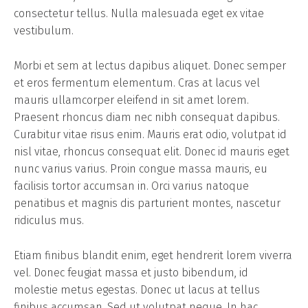
consectetur tellus. Nulla malesuada eget ex vitae
vestibulum.
Morbi et sem at lectus dapibus aliquet. Donec semper
et eros fermentum elementum. Cras at lacus vel
mauris ullamcorper eleifend in sit amet lorem.
Praesent rhoncus diam nec nibh consequat dapibus.
Curabitur vitae risus enim. Mauris erat odio, volutpat id
nisl vitae, rhoncus consequat elit. Donec id mauris eget
nunc varius varius. Proin congue massa mauris, eu
facilisis tortor accumsan in. Orci varius natoque
penatibus et magnis dis parturient montes, nascetur
ridiculus mus.
Etiam finibus blandit enim, eget hendrerit lorem viverra
vel. Donec feugiat massa et justo bibendum, id
molestie metus egestas. Donec ut lacus at tellus
finibus accumsan. Sed ut volutpat neque. In hac