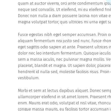
quam at auctor viverra, orci ante condimentum ipsu
neque sed convallis. Ut eleifend, mi eu eleifend finib
Donec non nulla a diam posuere lacinia non vitae el
magna volutpat tortor, quis ultricies mi urna eget s
Fusce egestas nibh eget semper accumsan. Proin orn
aliquam fermentum nisi justo sed nunc. Fusce rhoncu
eget sagittis odio sapien at ante. Praesent ultrices
dolor nec leo interdum fermentum. Quisque iaculis e
sem a massa iaculis, nec pulvinar magna mollis. V
placerat, blandit et magna. Ut sapien dolor, placerat v
hendrerit id nulla sed, molestie facilisis risus. Pro
vestibulum.
Morbi et sem at lectus dapibus aliquet. Donec sem
ullamcorper eleifend in sit amet lorem. Praesent r
enim. Mauris erat odio, volutpat id nisl vitae, rhonc
congue massa mauris, eu facilisis tortor accumsan i