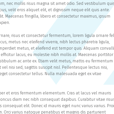
m, nec mollis risus magna sit amet odio. Sed vestibulum qui
us, velit eros aliquet elit, et dignissim neque elit quis ante.
it. Maecenas fringilla, libero et consectetur maximus, ipsum
apien.
are, risus et consectetur fermentum, lorem ligula ornare fel
s, metus nec eleifend viverra, nibh lectus pharetra ligula,
 imperdiet metus, et eleifend est tempor quis. Aliquam convall
fficitur lacus, eu molestie nibh mollis at. Maecenas porttitor
estibulum ac ante ex. Etiam velit metus, mattis eu fermentum
el nisi sed, sagittis suscipit nisl. Pellentesque lectus nisi,
in eget consectetur tellus. Nulla malesuada eget ex vitae
per et eros fermentum elementum. Cras at lacus vel mauris
honcus diam nec nibh consequat dapibus. Curabitur vitae risu
us consequat elit. Donec id mauris eget nunc varius varius. Pro
n. Orci varius natoque penatibus et magnis dis parturient