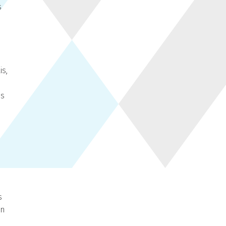
s
is,
is
s
in