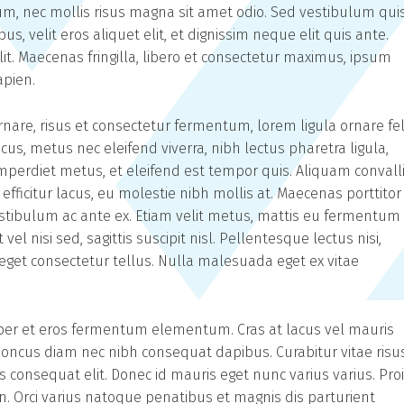
m, nec mollis risus magna sit amet odio. Sed vestibulum qui
us, velit eros aliquet elit, et dignissim neque elit quis ante.
it. Maecenas fringilla, libero et consectetur maximus, ipsum
apien.
are, risus et consectetur fermentum, lorem ligula ornare fel
s, metus nec eleifend viverra, nibh lectus pharetra ligula,
 imperdiet metus, et eleifend est tempor quis. Aliquam convall
fficitur lacus, eu molestie nibh mollis at. Maecenas porttitor
estibulum ac ante ex. Etiam velit metus, mattis eu fermentum
el nisi sed, sagittis suscipit nisl. Pellentesque lectus nisi,
in eget consectetur tellus. Nulla malesuada eget ex vitae
per et eros fermentum elementum. Cras at lacus vel mauris
honcus diam nec nibh consequat dapibus. Curabitur vitae risu
us consequat elit. Donec id mauris eget nunc varius varius. Pro
n. Orci varius natoque penatibus et magnis dis parturient