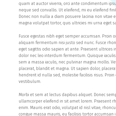
quam at auctor viverra, orci ante condimentum ipsu
neque sed convallis. Ut eleifend, mi eu eleifend finib
Donec non nulla a diam posuere lacinia non vitae el
magna volutpat tortor, quis ultricies mi urna eget s
Fusce egestas nibh eget semper accumsan. Proin orn
aliquam fermentum nisi justo sed nunc. Fusce rhoncu
eget sagittis odio sapien at ante. Praesent ultrices
dolor nec leo interdum fermentum. Quisque iaculis e
sem a massa iaculis, nec pulvinar magna mollis. V
placerat, blandit et magna. Ut sapien dolor, placerat v
hendrerit id nulla sed, molestie facilisis risus. Pro
vestibulum.
Morbi et sem at lectus dapibus aliquet. Donec sem
ullamcorper eleifend in sit amet lorem. Praesent r
enim. Mauris erat odio, volutpat id nisl vitae, rhonc
congue massa mauris, eu facilisis tortor accumsan i